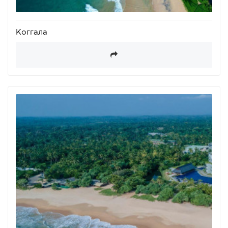
Коггала