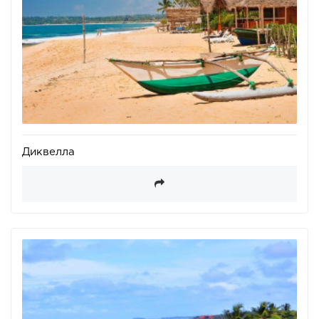
Диквелла