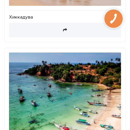
Хиккадува