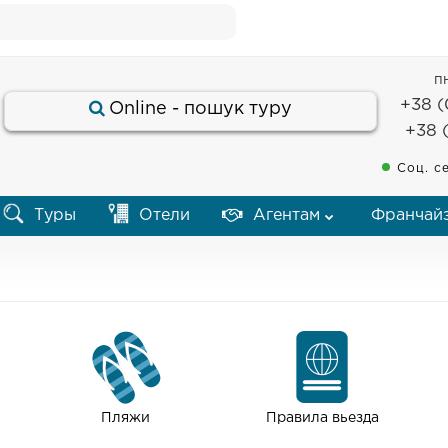
озрахунковий коефіцієнт 52.35
пн
+38 (
Оnline - пошук туру
+38 
Соц. се
Туры
Отели
Агентам
Франчай
Пляжи
Правила вьезда