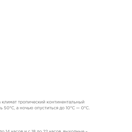
пта климат тропический континентальный
50°С, а ночью опуститься до 10°С — 0°С.
 14 часов и с 18 до 22 часов, выходные –