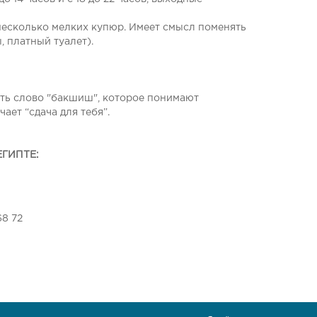
 несколько мелких купюр. Имеет смысл поменять
, платный туалет).
лять слово "бакшиш", которое понимают
ает “сдача для тебя”.
ГИПТЕ:
68 72