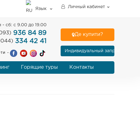
Личный кабинет
Язык
 - сб: с 9.00 до 19.00
936 84 89
093)
Де купити?
334 42 41
(044)
Индивидуальный запрос
ти -
зинг
Горящие туры
Контакты