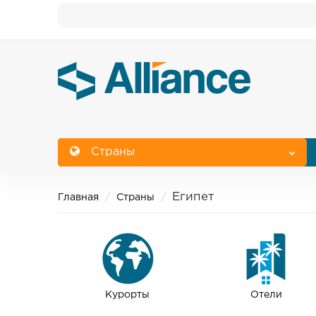
USD = Розрахунковий коефіцієнт 45.70 EUR = Р
Страны
Египет
Главная
Страны
Курорты
Отели