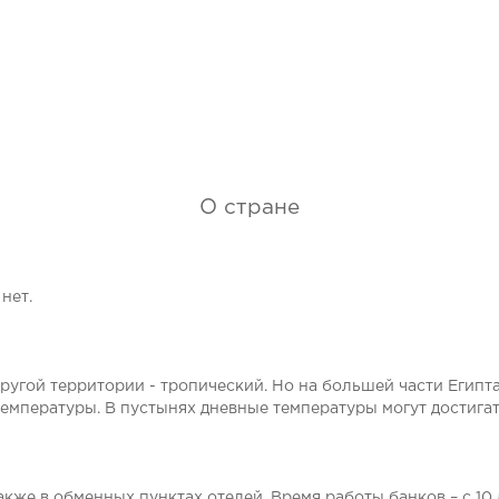
О стране
нет.
 другой территории - тропический. Но на большей части Еги
мпературы. В пустынях дневные температуры могут достигать 
кже в обменных пунктах отелей. Время работы банков – с 10 до