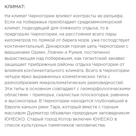
КЛИМАТ:
На климат Черногории влияют контрасты ее рельефа.
Если на побережье преобладает средиземноморский
климат, подходящий для пляжного отдыха, то в
предгорьях Черногории, на расстоянии всего пары
километров по прямой от берега моря, уже господствует
континентальный. Динарская горная цепь Черногории с
вершинами Ориен, Ловчен и Румия, постепенно
вырастающая над побережьем, как гигантский занавес
защищает прибрежные районы отдыха Черногории от
влияния континентального климата. Всего в Черногории
четыре ярко выраженных климатических типа с
разнообразием микроклиматических разновидностей.
Эти типы в основном совпадают с геоморфологическими
областями – приморье, скалистые плоскогорья, равнина
и высокогорье. В Черногории находится глубочайший в
Европе каньон реки Тара, который вместе с горным
массивом Дурмитор объявлен природным заповедником
ЮНЕСКО. Старый город Котор включен ЮНЕСКО в
список культурных памятников человечества.